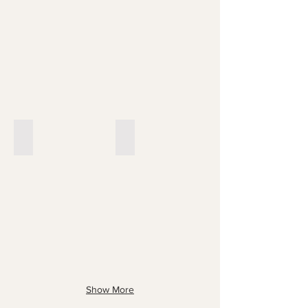
X1 | Fresata verticale | Push
X1 | Fresata verticale
Show More