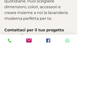
quotidiane. Puoi scegliere 
dimensioni, colori, accessori e 
creare insieme a noi la lavanderia 
moderna perfetta per te.
Contattaci per il tuo progetto 
personalizzato
Vuoi una lavanderia su misura 
funzionale ma anche bella da 
vivere ogni giorno?
Scrivici ora:
 il nostro team è pronto 
ad aiutarti a realizzare un progetto 
elegante, compatto e pensato solo 
per te.